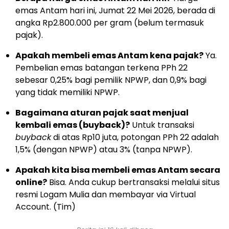
emas Antam hari ini,
Jumat 22 Mei 2026,
berada di
angka Rp2.
800.
000 per gram (belum termasuk
pajak).
Apakah membeli emas Antam kena pajak?
Ya.
Pembelian emas batangan terkena PPh 22
sebesar 0,
25% bagi pemilik NPWP,
dan 0,
9% bagi
yang tidak memiliki NPWP.
Bagaimana aturan pajak saat menjual
kembali emas (buyback)?
Untuk transaksi
buyback
di atas Rp10 juta,
potongan PPh 22 adalah
1,
5% (dengan NPWP) atau 3% (tanpa NPWP).
Apakah kita bisa membeli emas Antam secara
online?
Bisa.
Anda cukup bertransaksi melalui situs
resmi Logam Mulia dan membayar via Virtual
Account. (Tim)