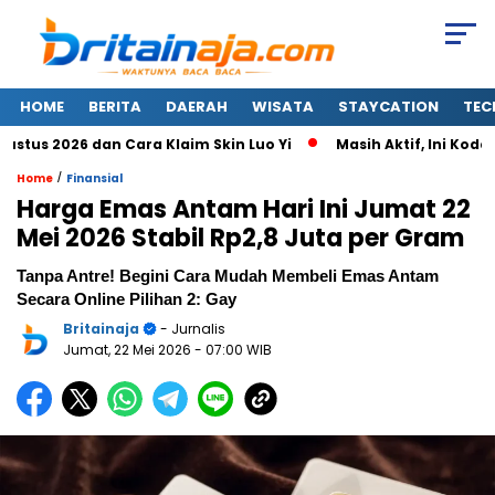
HOME
BERITA
DAERAH
WISATA
STAYCATION
TEC
s 2026 dan Cara Klaim Skin Luo Yi
Masih Aktif, Ini Kode Re
/
Home
Finansial
Harga Emas Antam Hari Ini Jumat 22
Mei 2026 Stabil Rp2,8 Juta per Gram
Tanpa Antre! Begini Cara Mudah Membeli Emas Antam
Secara Online Pilihan 2: Gay
Britainaja
- Jurnalis
Jumat, 22 Mei 2026
- 07:00 WIB