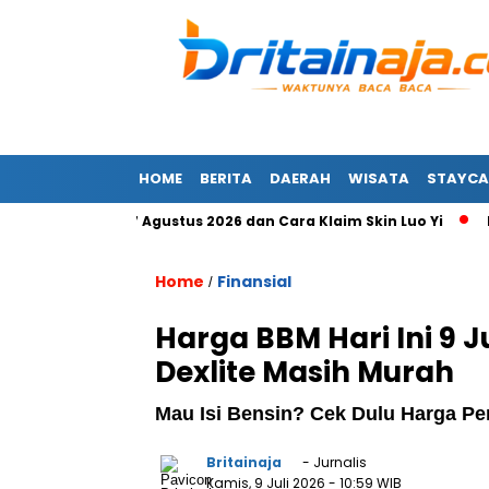
HOME
BERITA
DAERAH
WISATA
STAYCA
 Terbaru 7 Agustus 2026 dan Cara Klaim Skin Luo Yi
Masih 
Home
Finansial
/
Harga BBM Hari Ini 9 J
Dexlite Masih Murah
Mau Isi Bensin? Cek Dulu Harga Pe
Britainaja
- Jurnalis
Kamis, 9 Juli 2026
- 10:59 WIB