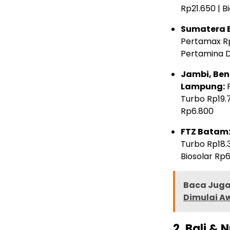
Rp21.650 | B
Sumatera B
Pertamax Rp
Pertamina D
Jambi, Ben
Lampung:
P
Turbo Rp19.7
Rp6.800
FTZ Batam
Turbo Rp18.3
Biosolar Rp
Baca Juga 
Dimulai Aw
2. Bali &