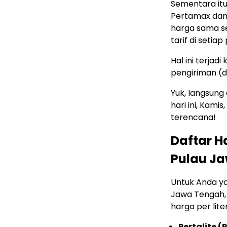
Sementara itu
Pertamax dan
harga sama s
tarif di setiap 
Hal ini terjad
pengiriman (di
Yuk, langsung
hari ini, Kami
terencana!
Daftar H
Pulau J
Untuk Anda ya
Jawa Tengah, 
harga per lite
Pertalite (