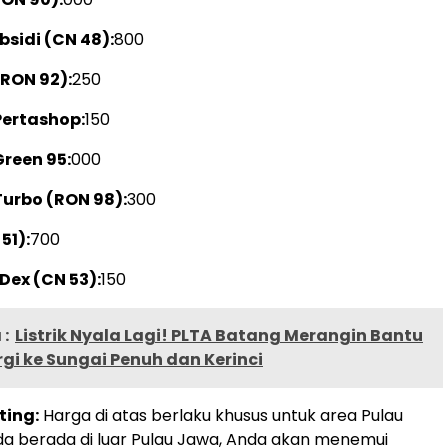
bsidi (CN 48):
800
RON 92):
250
ertashop:
150
reen 95:
000
urbo (RON 98):
300
51):
700
Dex (CN 53):
150
:
Listrik Nyala Lagi! PLTA Batang Merangin Bantu
rgi ke Sungai Penuh dan Kerinci
ting:
Harga di atas berlaku khusus untuk area Pulau
da berada di luar Pulau Jawa, Anda akan menemui