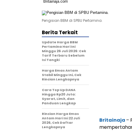
Pengisian BBM di SPBU Pertamina.
Berita Terkait
Update Harga BBM
Pertamina Hari Ini
Minggu 26 Juli 2026: Cek
Tarif Terbaru Sebelum
Isi Tangki
Harga Emas Antam
Stabil Minggu Ini, Cek
Rincian Lengkapnya
Cara Top Up DANA
Hingga Rp20 Juta:
Syarat, Limit, dan
Panduan Lengkap
Rincian Harga Emas
Antam Hari Ini 22 Juli
Britainaja
– 
2026, Cek Daftar
mempertahank
Lengkapnya