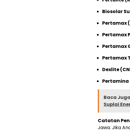
Biosolar Su
Pertamax (
Pertamax P
Pertamax G
Pertamax T
Dexlite (CN 
Pertamina 
Baca Juga 
Suplai Ene
Catatan Pen
Jawa. Jika An