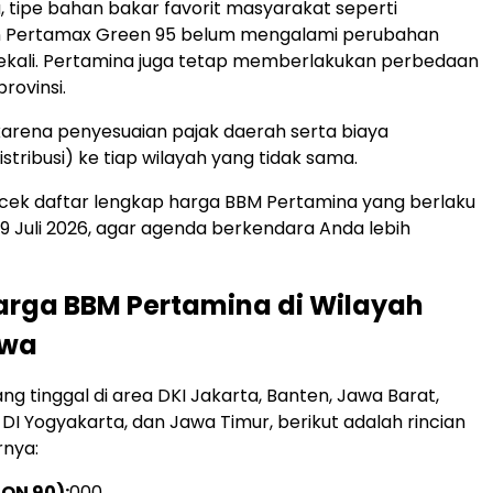
, tipe bahan bakar favorit masyarakat seperti
 Pertamax Green 95 belum mengalami perubahan
ekali. Pertamina juga tetap memberlakukan perbedaan
provinsi.
i karena penyesuaian pajak daerah serta biaya
stribusi) ke tiap wilayah yang tidak sama.
 cek daftar lengkap harga BBM Pertamina yang berlaku
s, 9 Juli 2026, agar agenda berkendara Anda lebih
arga BBM Pertamina di Wilayah
awa
ng tinggal di area DKI Jakarta, Banten, Jawa Barat,
DI Yogyakarta, dan Jawa Timur, berikut adalah rincian
rnya:
RON 90):
000