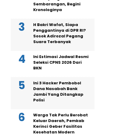
Sembarangan, Begini
Kronologinya
H Bakri Wafat, Siapa
Penggantinya di DPR RI?
Sosok Adirozal Pegang
Suara Terbanyak
Ini Estimasi Jadwal Resmi
Seleksi CPNS 2026 Dari
BKN
Ini 3 Hacker Pembobol
Dana Nasabah Bank
Jambi Yang Ditangkap
Polisi
Warga Tak Perlu Berobat
Keluar Daerah, Pemkab
Kerinci Geber Fasilitas
Kesehatan Modern