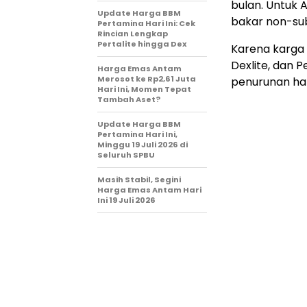
bulan. Untuk
Update Harga BBM
bakar non-sub
Pertamina Hari Ini: Cek
Rincian Lengkap
Pertalite hingga Dex
Karena karga 
Dexlite, dan 
Harga Emas Antam
Merosot ke Rp2,61 Juta
penurunan har
Hari Ini, Momen Tepat
Tambah Aset?
Update Harga BBM
Pertamina Hari Ini,
Minggu 19 Juli 2026 di
Seluruh SPBU
Masih Stabil, Segini
Harga Emas Antam Hari
Ini 19 Juli 2026