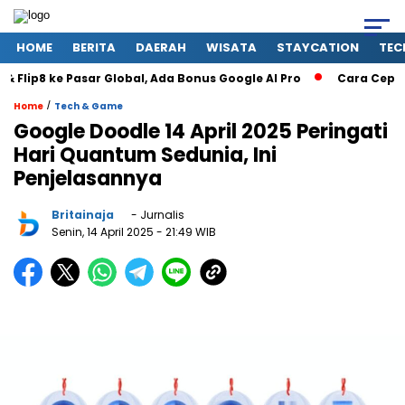
HOME
BERITA
DAERAH
WISATA
STAYCATION
TEC
ip8 ke Pasar Global, Ada Bonus Google AI Pro
Cara Cepat Ce
/
Home
Tech & Game
Google Doodle 14 April 2025 Peringati
Hari Quantum Sedunia, Ini
Penjelasannya
Britainaja
- Jurnalis
Senin, 14 April 2025
- 21:49 WIB