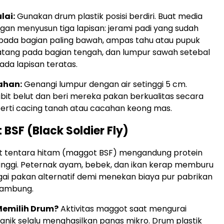
lai:
Gunakan drum plastik posisi berdiri. Buat media
an menyusun tiga lapisan: jerami padi yang sudah
ada bagian paling bawah, ampas tahu atau pupuk
tang pada bagian tengah, dan lumpur sawah setebal
da lapisan teratas.
ahan:
Genangi lumpur dengan air setinggi 5 cm.
bit belut dan beri mereka pakan berkualitas secara
perti cacing tanah atau cacahan keong mas.
 BSF (Black Soldier Fly)
lat tentara hitam (maggot BSF) mengandung protein
inggi. Peternak ayam, bebek, dan ikan kerap memburu
i pakan alternatif demi menekan biaya pur pabrikan
lambung.
emilih Drum?
Aktivitas maggot saat mengurai
nik selalu menghasilkan panas mikro. Drum plastik