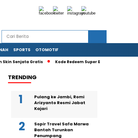
NAH
SPORTS
OTOMOTIF
 Senjata Gratis
Kode Redeem Super Bear Adventure Terbaru 
TRENDING
Pulang ke Jambi, Romi
Arizyanto Resmi Jabat
Kajari
Sopir Travel Safa Marwa
Bantah Turunkan
Penumpang