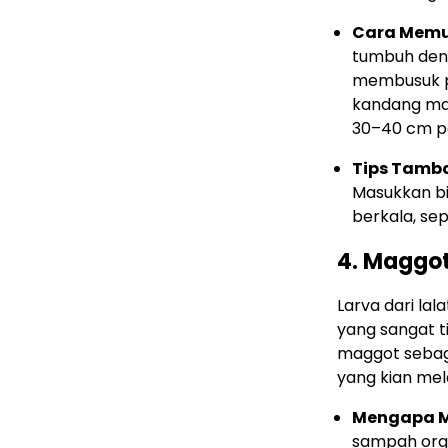
Cara Memu
tumbuh deng
membusuk p
kandang ma
30–40 cm pa
Tips Tamb
Masukkan bi
berkala, se
4. Maggot
Larva dari la
yang sangat t
maggot sebaga
yang kian me
Mengapa M
sampah orga