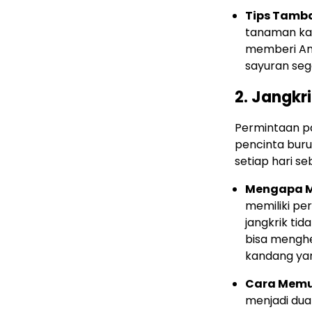
Tips Tamb
tanaman kan
memberi And
sayuran sega
2. Jangkr
Permintaan pa
pencinta burun
setiap hari s
Mengapa M
memiliki pe
jangkrik ti
bisa mengh
kandang yan
Cara Memu
menjadi dua