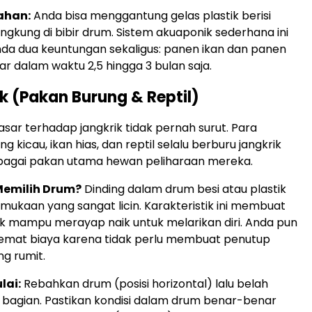
ahan:
Anda bisa menggantung gelas plastik berisi
gkung di bibir drum. Sistem akuaponik sederhana ini
a dua keuntungan sekaligus: panen ikan dan panen
r dalam waktu 2,5 hingga 3 bulan saja.
ik (Pakan Burung & Reptil)
sar terhadap jangkrik tidak pernah surut. Para
g kicau, ikan hias, dan reptil selalu berburu jangkrik
ebagai pakan utama hewan peliharaan mereka.
emilih Drum?
Dinding dalam drum besi atau plastik
rmukaan yang sangat licin. Karakteristik ini membuat
dak mampu merayap naik untuk melarikan diri. Anda pun
emat biaya karena tidak perlu membuat penutup
g rumit.
lai:
Rebahkan drum (posisi horizontal) lalu belah
 bagian. Pastikan kondisi dalam drum benar-benar