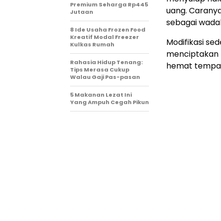
Premium Seharga Rp445
uang. Carany
Jutaan
sebagai wada
8 Ide Usaha Frozen Food
Kreatif Modal Freezer
Modifikasi se
Kulkas Rumah
menciptakan r
Rahasia Hidup Tenang:
hemat tempat
Tips Merasa Cukup
Walau Gaji Pas-pasan
5 Makanan Lezat Ini
Yang Ampuh Cegah Pikun