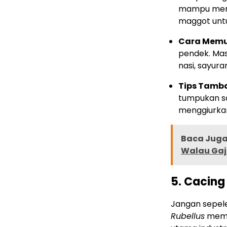
mampu meng
maggot untu
Cara Memu
pendek. Mas
nasi, sayura
Tips Tamb
tumpukan sa
menggiurkan
Baca Juga 
Walau Gaj
5. Cacing
Jangan sepele
Rubellus
memil