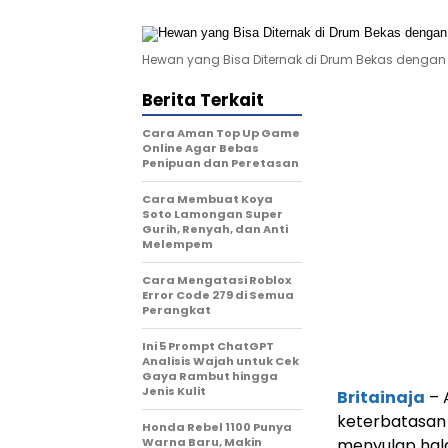
Hewan yang Bisa Diternak di Drum Bekas dengan 
Berita Terkait
Cara Aman Top Up Game
Online Agar Bebas
Penipuan dan Peretasan
Cara Membuat Koya
Soto Lamongan Super
Gurih, Renyah, dan Anti
Melempem
Cara Mengatasi Roblox
Error Code 279 di Semua
Perangkat
Ini 5 Prompt ChatGPT
Analisis Wajah untuk Cek
Gaya Rambut hingga
Jenis Kulit
Britainaja
– 
keterbatasan 
Honda Rebel 1100 Punya
Warna Baru, Makin
menyulap hal