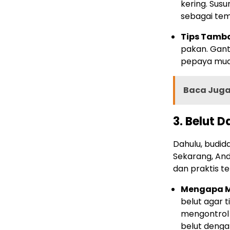
kering. Susu
sebagai tem
Tips Tamb
pakan. Gant
pepaya muda
Baca Juga 
3. Belut 
Dahulu, budid
Sekarang, And
dan praktis t
Mengapa M
belut agar t
mengontrol
belut denga