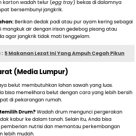
n karton wadah telur (
egg tray
) bekas di dalamnya
pat bersembunyi jangkrik.
ahan:
Berikan dedak padi atau pur ayam kering sebagai
i mangkuk air dengan irisan gedebog pisang atau
 agar jangkrik tidak mati tenggelam.
:
5 Makanan Lezat Ini Yang Ampuh Cegah Pikun
Darat (Media Lumpur)
aya belut membutuhkan lahan sawah yang luas.
a bisa memelihara belut dengan cara yang lebih bersih
epat di pekarangan rumah.
emilih Drum?
Wadah drum mengunci pergerakan
idak kabur ke dalam tanah. Selain itu, Anda bisa
 pemberian nutrisi dan memantau perkembangan
n lebih mudah.