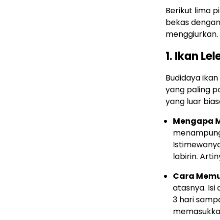
Berikut lima 
bekas dengan
menggiurkan.
1. Ikan L
Budidaya ikan 
yang paling po
yang luar bia
Mengapa M
menampung 1
Istimewanya
labirin. Art
Cara Memu
atasnya. Is
3 hari sampa
memasukkan 