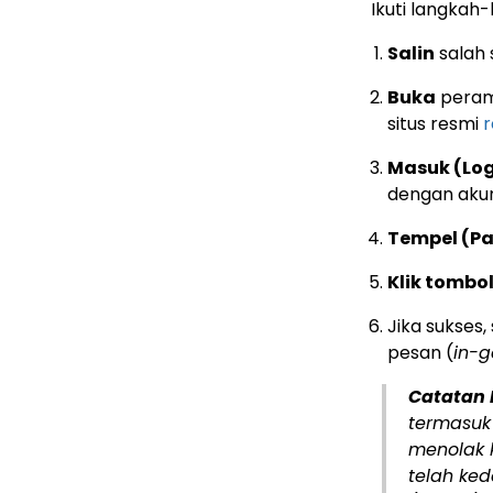
Ikuti langkah
Salin
salah 
Buka
peramb
situs resmi
Masuk (Log
dengan akun
Tempel (Pa
Klik tombo
Jika sukses
pesan (
in-
Catatan 
termasuk 
menolak k
telah ked