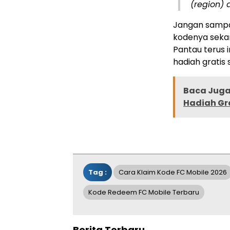
(region) 
Jangan sampa
kodenya sekar
Pantau terus 
hadiah gratis 
Baca Juga 
Hadiah Gra
Tag :
Cara Klaim Kode FC Mobile 2026
Kode Redeem FC Mobile Terbaru
Berita Terbaru