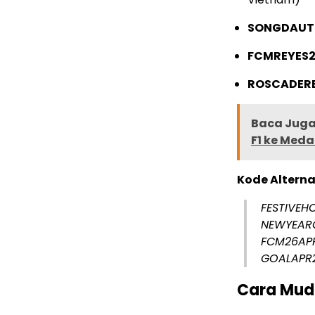
SONGDAUT
FCMREYES
ROSCADER
Baca Juga 
F1 ke Med
Kode Alterna
FESTIVEH
NEWYEARG
FCM26APR
GOALAPR2
Cara Mud