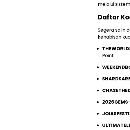
melalui siste
Daftar Ko
Segera salin 
kehabisan kuo
THEWORLD
Point
WEEKENDB
SHARDSAR
CHASETHE
2026GEMS
JOIASFEST
ULTIMATEL