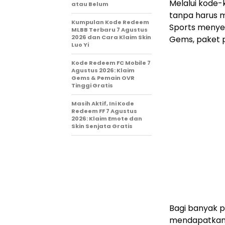
Melalui kode-
atau Belum
tanpa harus 
Kumpulan Kode Redeem
Sports menyed
MLBB Terbaru 7 Agustus
2026 dan Cara Klaim Skin
Gems, paket p
Luo Yi
Kode Redeem FC Mobile 7
Agustus 2026: Klaim
Gems & Pemain OVR
Tinggi Gratis
Masih Aktif, Ini Kode
Redeem FF 7 Agustus
2026: Klaim Emote dan
Skin Senjata Gratis
Bagi banyak 
mendapatkan i