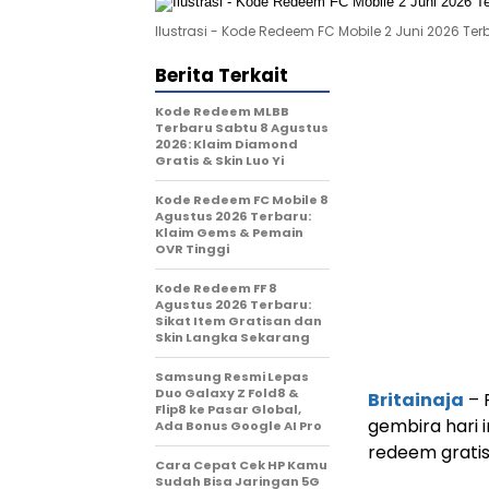
Ilustrasi - Kode Redeem FC Mobile 2 Juni 2026 Ter
Berita Terkait
Kode Redeem MLBB
Terbaru Sabtu 8 Agustus
2026: Klaim Diamond
Gratis & Skin Luo Yi
Kode Redeem FC Mobile 8
Agustus 2026 Terbaru:
Klaim Gems & Pemain
OVR Tinggi
Kode Redeem FF 8
Agustus 2026 Terbaru:
Sikat Item Gratisan dan
Skin Langka Sekarang
Samsung Resmi Lepas
Duo Galaxy Z Fold8 &
Britainaja
– 
Flip8 ke Pasar Global,
gembira hari 
Ada Bonus Google AI Pro
redeem gratis
Cara Cepat Cek HP Kamu
Sudah Bisa Jaringan 5G