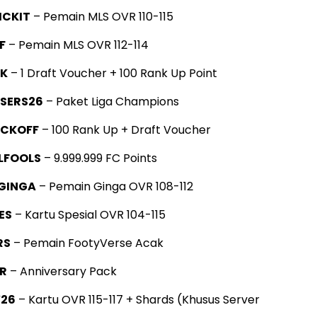
ICKIT
– Pemain MLS OVR 110-115
F
– Pemain MLS OVR 112-114
CK
– 1 Draft Voucher + 100 Rank Up Point
SERS26
– Paket Liga Champions
ICKOFF
– 100 Rank Up + Draft Voucher
LFOOLS
– 9.999.999 FC Points
GINGA
– Pemain Ginga OVR 108-112
ES
– Kartu Spesial OVR 104-115
RS
– Pemain FootyVerse Acak
R
– Anniversary Pack
26
– Kartu OVR 115-117 + Shards (Khusus Server