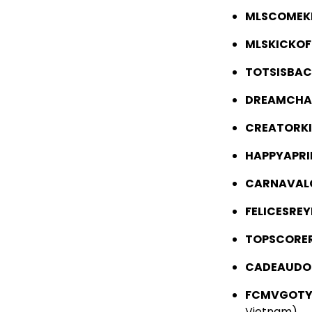
MLSCOMEK
MLSKICKOF
TOTSISBA
DREAMCHA
CREATORK
HAPPYAPRI
CARNAVAL
FELICESREY
TOPSCORE
CADEAUDO
FCMVGOTY
Vietnam)