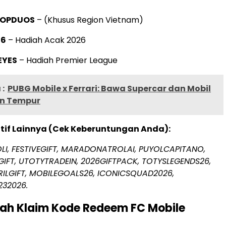
OPDUOS
– (Khusus Region Vietnam)
26
– Hadiah Acak 2026
EYES
– Hadiah Premier League
:
PUBG Mobile x Ferrari: Bawa Supercar dan Mobil
an Tempur
tif Lainnya (Cek Keberuntungan Anda):
OLI, FESTIVEGIFT, MARADONATROLAI, PUYOLCAPITANO,
IFT, UTOTYTRADEIN, 2026GIFTPACK, TOTYSLEGENDS26,
ILGIFT, MOBILEGOALS26, ICONICSQUAD2026,
32026.
ah Klaim Kode Redeem FC Mobile