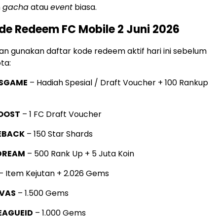
m
gacha
atau
event
biasa.
de Redeem FC Mobile 2 Juni 2026
dan gunakan daftar kode redeem aktif hari ini sebelum
ta:
SGAME
– Hadiah Spesial / Draft Voucher + 100 Rankup
OOST
– 1 FC Draft Voucher
EBACK
– 150 Star Shards
DREAM
– 500 Rank Up + 5 Juta Koin
– Item Kejutan + 2.026 Gems
IVAS
– 1.500 Gems
EAGUEID
– 1.000 Gems