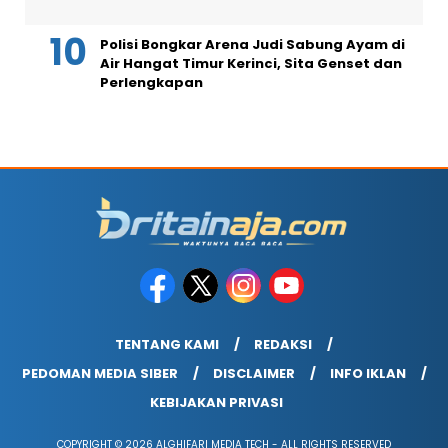
Polisi Bongkar Arena Judi Sabung Ayam di
Air Hangat Timur Kerinci, Sita Genset dan
Perlengkapan
TENTANG KAMI
REDAKSI
PEDOMAN MEDIA SIBER
DISCLAIMER
INFO IKLAN
KEBIJAKAN PRIVASI
COPYRIGHT © 2026 ALGHIFARI MEDIA TECH - ALL RIGHTS RESERVED