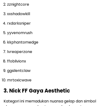
zznightcore
xxshadowkill
rxdarksniper
yyvenomrush
kkphantomedge
lvreaperzone
ffoblivionx
ggsilentclaw
mrtoxicwave
3. Nick FF Gaya Aesthetic
Kategori ini memadukan nuansa gelap dan simbol