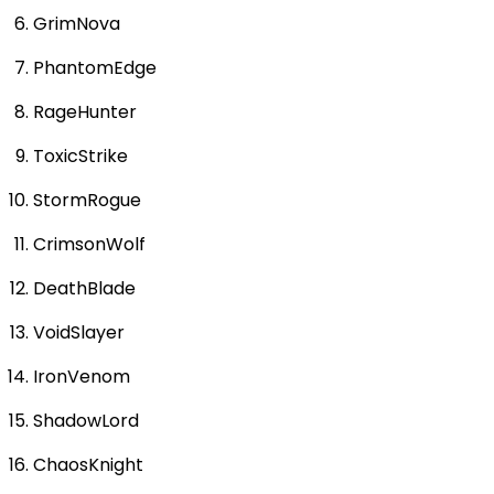
GrimNova
PhantomEdge
RageHunter
ToxicStrike
StormRogue
CrimsonWolf
DeathBlade
VoidSlayer
IronVenom
ShadowLord
ChaosKnight