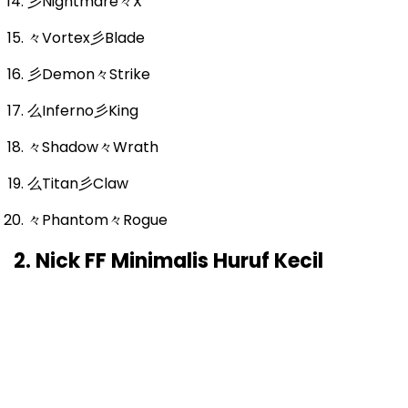
彡Nightmare々X
々Vortex彡Blade
彡Demon々Strike
么Inferno彡King
々Shadow々Wrath
么Titan彡Claw
々Phantom々Rogue
2. Nick FF Minimalis Huruf Kecil