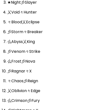
★Night彡Slayer
乂Void々Hunter
々Blood乂Eclipse
彡Storm々Breaker
么Abyss乂King
彡Venom々Strike
么Frost彡Nova
彡Ragnar々X
々Chaos彡Reign
乂Oblivion々Edge
么Crimson彡Fury