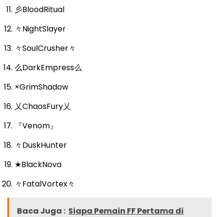
彡BloodRitual
々NightSlayer
々SoulCrusher々
么DarkEmpress么
×GrimShadow
乂ChaosFury乂
『Venom』
々DuskHunter
★BlackNova
々FatalVortex々
Baca Juga :
Siapa Pemain FF Pertama di