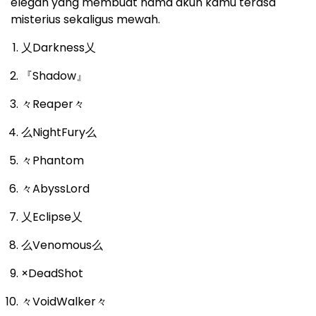
elegan yang membuat nama akun kamu terasa
misterius sekaligus mewah.
乂Darkness乂
『Shadow』
々Reaper々
么NightFury么
々Phantom
々AbyssLord
乂Eclipse乂
么Venomous么
×DeadShot
々VoidWalker々