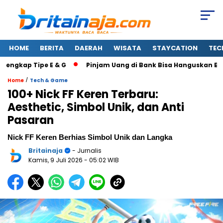
HOME
BERITA
DAERAH
WISATA
STAYCATION
TEC
ap Tipe E & G
Pinjam Uang di Bank Bisa Hanguskan Bansos? 
/
Home
Tech & Game
100+ Nick FF Keren Terbaru:
Aesthetic, Simbol Unik, dan Anti
Pasaran
Nick FF Keren Berhias Simbol Unik dan Langka
Britainaja
- Jurnalis
Kamis, 9 Juli 2026
- 05:02 WIB