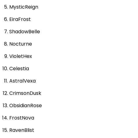
MysticReign
EiraFrost
ShadowBelle
Nocturne
VioletHex
Celestia
AstralVexa
CrimsonDusk
ObsidianRose
FrostNova
RavenBlist