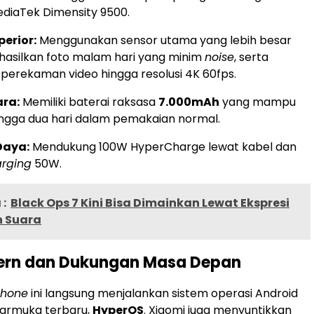
ediaTek Dimensity 9500.
erior:
Menggunakan sensor utama yang lebih besar
asilkan foto malam hari yang minim
noise
, serta
erekaman video hingga resolusi 4K 60fps.
ara:
Memiliki baterai raksasa
7.000mAh
yang mampu
ngga dua hari dalam pemakaian normal.
Daya:
Mendukung 100W HyperCharge lewat kabel dan
arging
50W.
:
Black Ops 7 Kini Bisa Dimainkan Lewat Ekspresi
 Suara
dern dan Dukungan Masa Depan
phone
ini langsung menjalankan sistem operasi Android
tarmuka terbaru,
HyperOS
. Xiaomi juga menyuntikkan