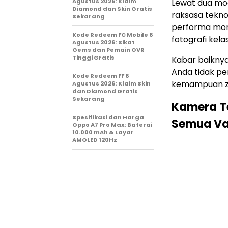
Agustus 2026: Klaim
Lewat dua mo
Diamond dan Skin Gratis
raksasa tekno
Sekarang
performa mons
Kode Redeem FC Mobile 6
fotografi kela
Agustus 2026: Sikat
Gems dan Pemain OVR
Tinggi Gratis
Kabar baiknya
Anda tidak pe
Kode Redeem FF 6
kemampuan zo
Agustus 2026: Klaim Skin
dan Diamond Gratis
Sekarang
Kamera Te
Spesifikasi dan Harga
Semua Va
Oppo A7 Pro Max: Baterai
10.000 mAh & Layar
AMOLED 120Hz