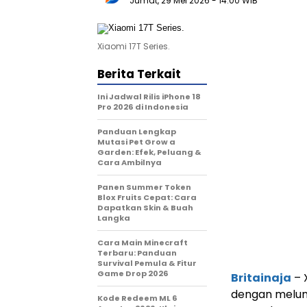
Jumat, 29 Mei 2026
- 14:00 WIB
Xiaomi 17T Series.
Berita Terkait
Ini Jadwal Rilis iPhone 18
Pro 2026 di Indonesia
Panduan Lengkap
Mutasi Pet Grow a
Garden: Efek, Peluang &
Cara Ambilnya
Panen Summer Token
Blox Fruits Cepat: Cara
Dapatkan Skin & Buah
Langka
Cara Main Minecraft
Terbaru: Panduan
Survival Pemula & Fitur
Game Drop 2026
Britainaja
– 
dengan melunc
Kode Redeem ML 6