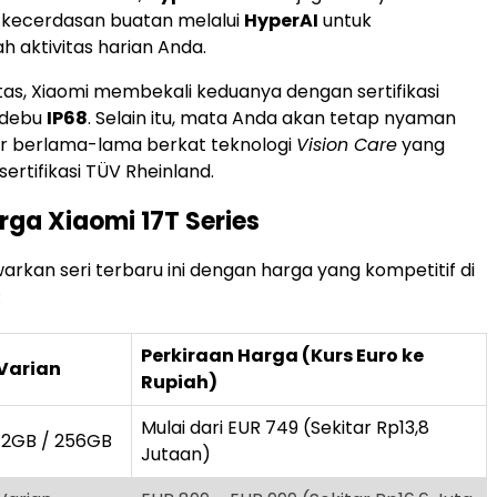
r kecerdasan buatan melalui
HyperAI
untuk
aktivitas harian Anda.
itas, Xiaomi membekali keduanya dengan sertifikasi
 debu
IP68
. Selain itu, mata Anda akan tetap nyaman
r berlama-lama berkat teknologi
Vision Care
yang
ertifikasi TÜV Rheinland.
rga Xiaomi 17T Series
rkan seri terbaru ini dengan harga yang kompetitif di
:
Perkiraan Harga (Kurs Euro ke
Varian
Rupiah)
Mulai dari EUR 749 (Sekitar Rp13,8
12GB / 256GB
Jutaan)