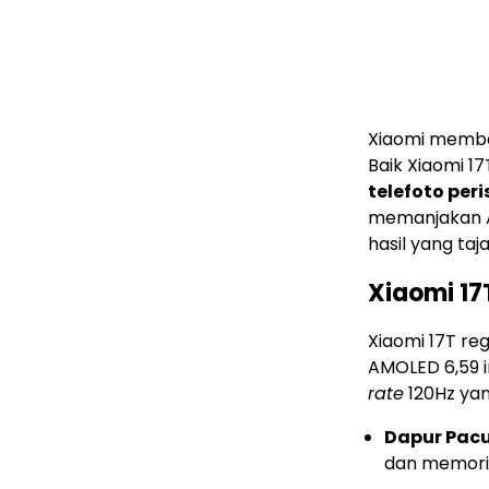
Xiaomi memba
Baik Xiaomi 1
telefoto peri
memanjakan A
hasil yang taj
Xiaomi 17
Xiaomi 17T re
AMOLED 6,59 i
rate
120Hz ya
Dapur Pacu
dan memori 