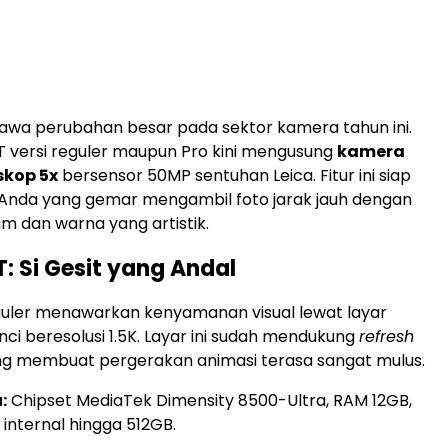
wa perubahan besar pada sektor kamera tahun ini.
7T versi reguler maupun Pro kini mengusung
kamera
skop 5x
bersensor 50MP sentuhan Leica. Fitur ini siap
nda yang gemar mengambil foto jarak jauh dengan
am dan warna yang artistik.
T: Si Gesit yang Andal
guler menawarkan kenyamanan visual lewat layar
nci beresolusi 1.5K. Layar ini sudah mendukung
refresh
ng membuat pergerakan animasi terasa sangat mulus.
:
Chipset MediaTek Dimensity 8500-Ultra, RAM 12GB,
internal hingga 512GB.