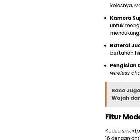
kelasnya, M
Kamera Sup
untuk mengh
mendukung p
Baterai Ju
bertahan hi
Pengisian 
wireless ch
Baca Juga 
Wajah dan
Fitur Mo
Kedua
smart
16 dengan an