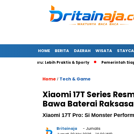
HOME
BERITA
DAERAH
WISATA
STAYCA
amaha Terbaru: Lebih Praktis & Sporty
Pemerintah Siapkan P
Home
Tech & Game
/
Xiaomi 17T Series Res
Bawa Baterai Raksasa
Xiaomi 17T Pro: Si Monster Perform
Britainaja
- Jurnalis