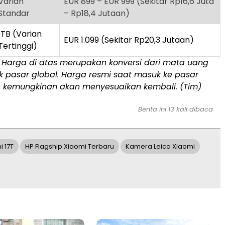
Varian
EUR 899 – EUR 999 (Sekitar Rp16,6 Juta
Standar
– Rp18,4 Jutaan)
1TB (Varian
EUR 1.099 (Sekitar Rp20,3 Jutaan)
Tertinggi)
Harga di atas merupakan konversi dari mata uang
k pasar global. Harga resmi saat masuk ke pasar
a kemungkinan akan menyesuaikan kembali. (Tim)
Berita ini 13 kali dibaca
 17T
HP Flagship Xiaomi Terbaru
Kamera Leica Xiaomi