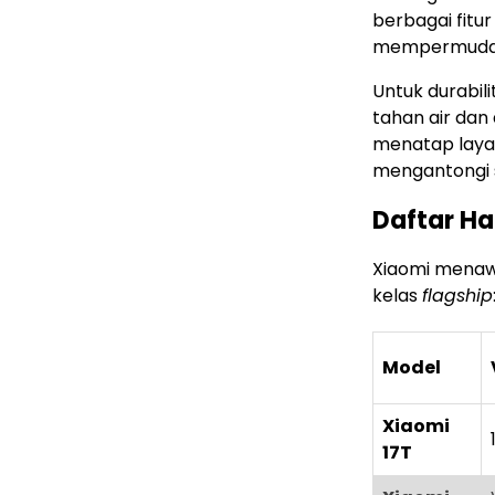
berbagai fitu
mempermudah 
Untuk durabil
tahan air dan
menatap laya
mengantongi s
Daftar Ha
Xiaomi menawa
kelas
flagship
Model
Xiaomi
17T