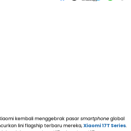
Xiaomi kembali menggebrak pasar
smartphone
global
urkan lini flagship terbaru mereka,
Xiaomi 17T Series
.