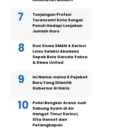
Tunjangan Profesi
Terancam! Kota Sungai
Penuh Hadapi Lonjakan
Jumlah Guru
Dua Siswa SMAN 4 Kerinci
Lolos Seleksi Akademi
Sepak Bola Garuda Yaksa
& Dewa United
Ini Nama-nama 5 Pejabat
Baru Yang Dilantik
Gubernur Al Haris
Polisi Bongkar Arena Judi
Sabung Ayam di Air
Hangat Timur Kerinci,
Sita Genset dan
Perlengkapan