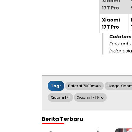
Xiaomi
17T Pro
Xiaomi
17T Pro
Catatan:
Euro untu
Indonesi
Tag :
Baterai 7000mAh
Harga Xiaomi
Xiaomi 17T
Xiaomi 17T Pro
Berita Terbaru