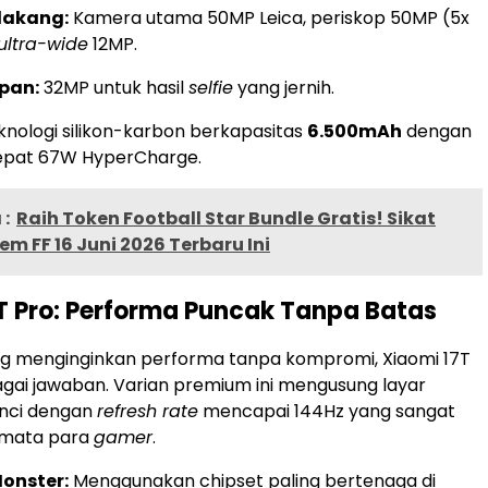
lakang:
Kamera utama 50MP Leica, periskop 50MP (5x
ultra-wide
12MP.
pan:
32MP untuk hasil
selfie
yang jernih.
nologi silikon-karbon berkapasitas
6.500mAh
dengan
cepat 67W HyperCharge.
:
Raih Token Football Star Bundle Gratis! Sikat
m FF 16 Juni 2026 Terbaru Ini
T Pro: Performa Puncak Tanpa Batas
ng menginginkan performa tanpa kompromi, Xiaomi 17T
agai jawaban. Varian premium ini mengusung layar
inci dengan
refresh rate
mencapai 144Hz yang sangat
mata para
gamer
.
onster:
Menggunakan chipset paling bertenaga di