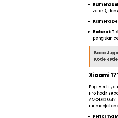
Kamera Be
zoom), dan
Kamera De
Baterai:
Tek
pengisian 
Baca Juga 
Kode Redee
Xiaomi 17
Bagi Anda ya
Pro hadir seb
AMOLED 6,83 
memanjakan 
Performa M