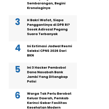
Sembarangan, Begini
Kronologinya
H Bakri Wafat, Siapa
Penggantinya di DPR RI?
Sosok Adirozal Pegang
Suara Terbanyak
Ini Estimasi Jadwal Resmi
Seleksi CPNS 2026 Dari
BKN
Ini 3 Hacker Pembobol
Dana Nasabah Bank
Jambi Yang Ditangkap
Polisi
Warga Tak Perlu Berobat
Keluar Daerah, Pemkab
Kerinci Geber Fasilitas
Kesehatan Modern