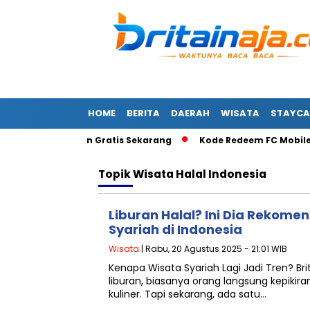
HOME
BERITA
DAERAH
WISATA
STAYCA
iamond dan Skin Gratis Sekarang
Kode Redeem FC Mobile 6 
Topik
Wisata Halal Indonesia
Liburan Halal? Ini Dia Rekome
Syariah di Indonesia
Wisata
| Rabu, 20 Agustus 2025 - 21:01 WIB
Kenapa Wisata Syariah Lagi Jadi Tren? Brit
liburan, biasanya orang langsung kepikira
kuliner. Tapi sekarang, ada satu…