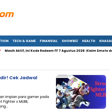
TION
TECH & GAME
FINANSIAL
SHOWBIZ
HEALTH
KHASA
Masih Aktif, Ini Kode Redeem FF 7 Agustus 2026: Klaim Emote dan 
adir! Cek Jadwal
kan impian para gamer pada
t Fighter x MLBB,
ong…