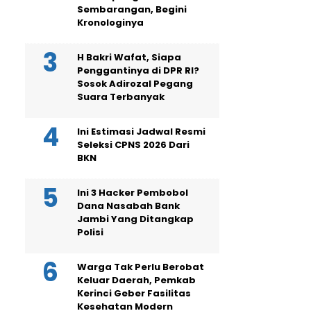
Sembarangan, Begini
Kronologinya
H Bakri Wafat, Siapa
Penggantinya di DPR RI?
Sosok Adirozal Pegang
Suara Terbanyak
Ini Estimasi Jadwal Resmi
Seleksi CPNS 2026 Dari
BKN
Ini 3 Hacker Pembobol
Dana Nasabah Bank
Jambi Yang Ditangkap
Polisi
Warga Tak Perlu Berobat
Keluar Daerah, Pemkab
Kerinci Geber Fasilitas
Kesehatan Modern