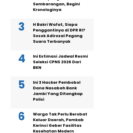
Sembarangan, Begini
Kronologinya
H Bakri Wafat, Siapa
Penggantinya di DPR RI?
Sosok Adirozal Pegang
Suara Terbanyak
Ini Estimasi Jadwal Resmi
Seleksi CPNS 2026 Dari
BKN
Ini 3 Hacker Pembobol
Dana Nasabah Bank
Jambi Yang Ditangkap
Polisi
Warga Tak Perlu Berobat
Keluar Daerah, Pemkab
Kerinci Geber Fasilitas
Kesehatan Modern