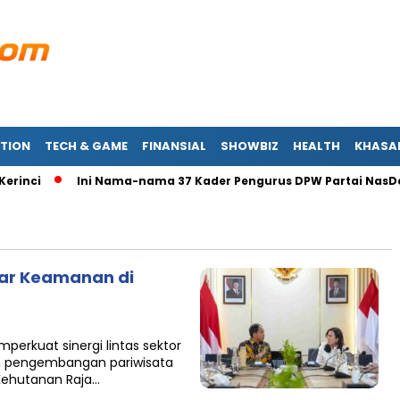
TION
TECH & GAME
FINANSIAL
SHOWBIZ
HEALTH
KHASA
inci
Ini Nama-nama 37 Kader Pengurus DPW Partai NasDem
ar Keamanan di
perkuat sinergi lintas sektor
n pengembangan pariwisata
 Kehutanan Raja…