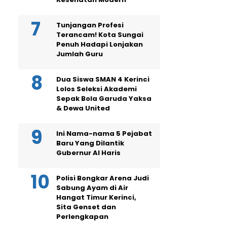
Tunjangan Profesi
Terancam! Kota Sungai
Penuh Hadapi Lonjakan
Jumlah Guru
Dua Siswa SMAN 4 Kerinci
Lolos Seleksi Akademi
Sepak Bola Garuda Yaksa
& Dewa United
Ini Nama-nama 5 Pejabat
Baru Yang Dilantik
Gubernur Al Haris
Polisi Bongkar Arena Judi
Sabung Ayam di Air
Hangat Timur Kerinci,
Sita Genset dan
Perlengkapan