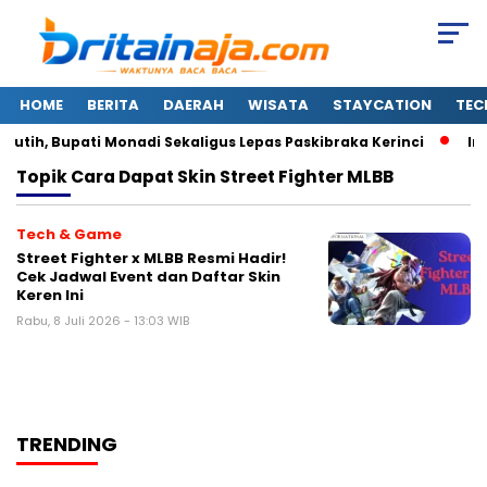
HOME
BERITA
DAERAH
WISATA
STAYCATION
TEC
tih, Bupati Monadi Sekaligus Lepas Paskibraka Kerinci
Ini
Topik
Cara Dapat Skin Street Fighter MLBB
Tech & Game
Street Fighter x MLBB Resmi Hadir!
Cek Jadwal Event dan Daftar Skin
Keren Ini
Rabu, 8 Juli 2026 - 13:03 WIB
TRENDING