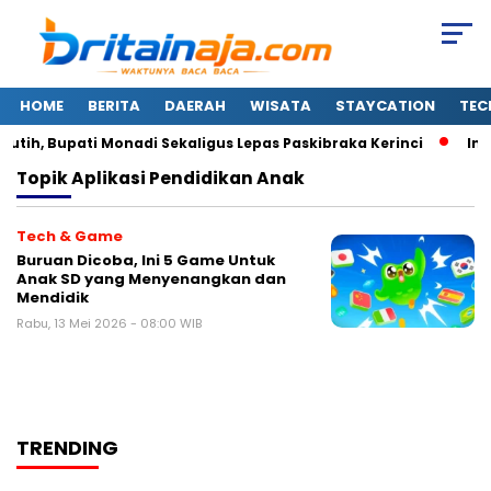
HOME
BERITA
DAERAH
WISATA
STAYCATION
TEC
ih, Bupati Monadi Sekaligus Lepas Paskibraka Kerinci
Ini
Topik
Aplikasi Pendidikan Anak
Tech & Game
Buruan Dicoba, Ini 5 Game Untuk
Anak SD yang Menyenangkan dan
Mendidik
Rabu, 13 Mei 2026 - 08:00 WIB
TRENDING