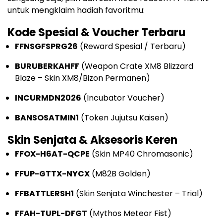
untuk mengklaim hadiah favoritmu:
Kode Spesial & Voucher Terbaru
FFNSGFSPRG26
(Reward Spesial / Terbaru)
BURUBERKAHFF
(Weapon Crate XM8 Blizzard
Blaze – Skin XM8/Bizon Permanen)
INCURMDN2026
(Incubator Voucher)
BANSOSATMIN1
(Token Jujutsu Kaisen)
Skin Senjata & Aksesoris Keren
FFOX-H6AT-QCPE
(Skin MP40 Chromasonic)
FFUP-GTTX-NYCX
(M82B Golden)
FFBATTLERSH1
(Skin Senjata Winchester – Trial)
FFAH-TUPL-DFGT
(Mythos Meteor Fist)