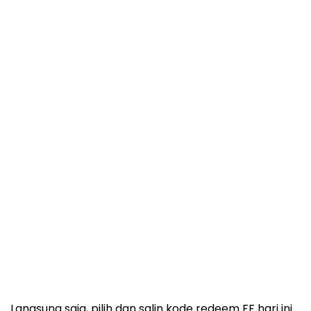
Langsung saja, pilih dan salin kode redeem FF hari ini