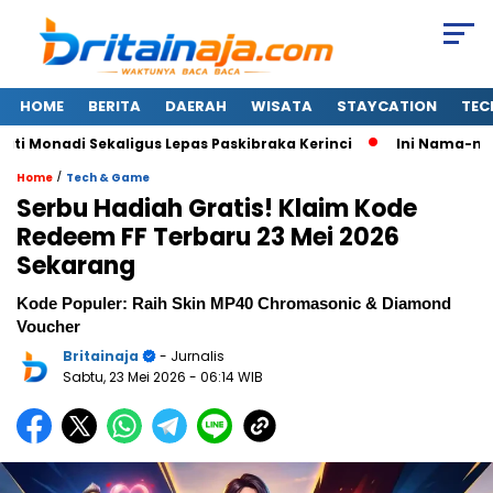
HOME
BERITA
DAERAH
WISATA
STAYCATION
TEC
onadi Sekaligus Lepas Paskibraka Kerinci
Ini Nama-nama 3
/
Home
Tech & Game
Serbu Hadiah Gratis! Klaim Kode
Redeem FF Terbaru 23 Mei 2026
Sekarang
Kode Populer: Raih Skin MP40 Chromasonic & Diamond
Voucher
Britainaja
- Jurnalis
Sabtu, 23 Mei 2026
- 06:14 WIB