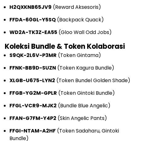
H2QXKNB65JV9
(Reward Aksesoris)
FFDA-60GL-Y5SQ
(Backpack Quack)
WD2A-TK3Z-EA55
(Gloo Wall Odd Jobs)
Koleksi Bundle & Token Kolaborasi
S9QK-2L6V-P3MR
(Token Gintama)
FFNK-BB9D-SUZN
(Token Kagura Bundle)
XLGB-U675-LYN2
(Token Bundel Golden Shade)
FFGB-YG2M-GPLR
(Token Gintoki Bundle)
FFGL-VCR9-MJK2
(Bundle Blue Angelic)
FFAN-G7FM-Y4P2
(Skin Angelic Pants)
FFGI-NTAM-A2HF
(Token Sadaharu, Gintoki
Bundle)