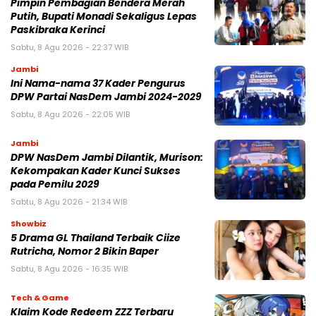
Pimpin Pembagian Bendera Merah
Putih, Bupati Monadi Sekaligus Lepas
Paskibraka Kerinci
Sabtu, 8 Agu 2026 - 22:37 WIB
Jambi
Ini Nama-nama 37 Kader Pengurus
DPW Partai NasDem Jambi 2024-2029
Sabtu, 8 Agu 2026 - 22:05 WIB
Jambi
DPW NasDem Jambi Dilantik, Murison:
Kekompakan Kader Kunci Sukses
pada Pemilu 2029
Sabtu, 8 Agu 2026 - 21:34 WIB
Showbiz
5 Drama GL Thailand Terbaik Ciize
Rutricha, Nomor 2 Bikin Baper
Sabtu, 8 Agu 2026 - 16:35 WIB
Tech & Game
Klaim Kode Redeem ZZZ Terbaru