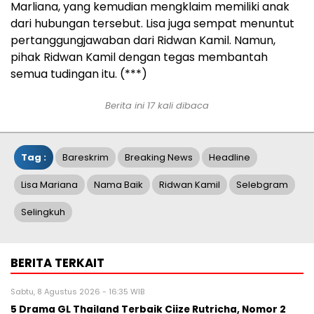
Marliana, yang kemudian mengklaim memiliki anak
dari hubungan tersebut. Lisa juga sempat menuntut
pertanggungjawaban dari Ridwan Kamil. Namun,
pihak Ridwan Kamil dengan tegas membantah
semua tudingan itu. (***)
Berita ini 17 kali dibaca
Tag :
Bareskrim
Breaking News
Headline
Lisa Mariana
Nama Baik
Ridwan Kamil
Selebgram
Selingkuh
BERITA TERKAIT
Sabtu, 8 Agustus 2026 - 16:35 WIB
5 Drama GL Thailand Terbaik Ciize Rutricha, Nomor 2