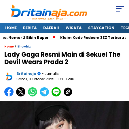
HOME
BERITA
DAERAH
WISATA
STAYCATION
TEC
, Nomor 2 Bikin Baper
Klaim Kode Redeem ZZZ Terbaru Agust
/
Home
Showbiz
Lady Gaga Resmi Main di Sekuel The
Devil Wears Prada 2
Britainaja
- Jurnalis
Sabtu, 11 Oktober 2025
- 17:00 WIB