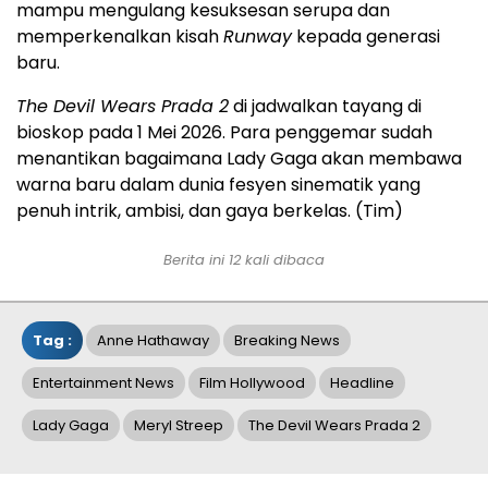
mampu mengulang kesuksesan serupa dan
memperkenalkan kisah
Runway
kepada generasi
baru.
The Devil Wears Prada 2
di jadwalkan tayang di
bioskop pada 1 Mei 2026. Para penggemar sudah
menantikan bagaimana Lady Gaga akan membawa
warna baru dalam dunia fesyen sinematik yang
penuh intrik, ambisi, dan gaya berkelas. (Tim)
Berita ini 12 kali dibaca
Tag :
Anne Hathaway
Breaking News
Entertainment News
Film Hollywood
Headline
Lady Gaga
Meryl Streep
The Devil Wears Prada 2