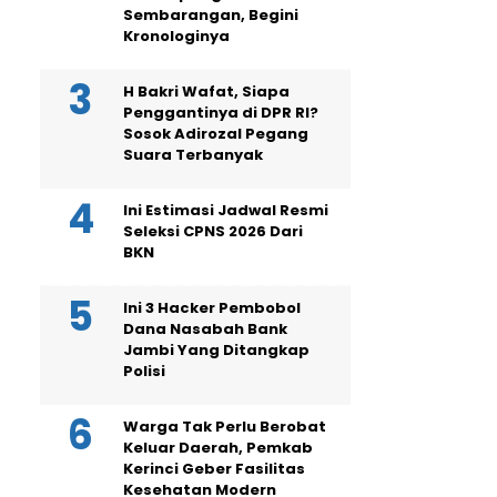
Sembarangan, Begini
Kronologinya
H Bakri Wafat, Siapa
Penggantinya di DPR RI?
Sosok Adirozal Pegang
Suara Terbanyak
Ini Estimasi Jadwal Resmi
Seleksi CPNS 2026 Dari
BKN
Ini 3 Hacker Pembobol
Dana Nasabah Bank
Jambi Yang Ditangkap
Polisi
Warga Tak Perlu Berobat
Keluar Daerah, Pemkab
Kerinci Geber Fasilitas
Kesehatan Modern