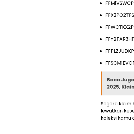
FFM1VSWCP
FFX2PQ2TFS
FFWCTKX2
FFYBTAR3H
FFPLZJUDKP
FFSCM1EVO
Baca Juga 
2025, Klai
Segera klaim 
lewatkan kes
koleksi kamu d