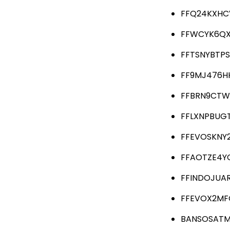
FFQ24KXHC
FFWCYK6QX
FFTSNYBTP
FF9MJ476H
FFBRN9CTW
FFLXNPBUG
FFEVOSKNY
FFAOTZE4Y
FFINDOJUA
FFEVOX2MF
BANSOSATM