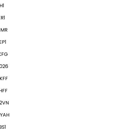
H1
R1
3MR
EP1
KFG
026
KFF
HFF
2VN
YAH
BS1