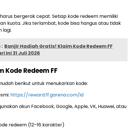
arus bergerak cepat. Setiap kode redeem memiliki
an kuota. Jika terlambat, kode bisa hangus atau tidak
 lagi.
:
Banjir Hadiah Gratis! Klaim Kode Redeem FF
i Ini 31 Juli 2026
im Kode Redeem FF
 mudah berikut untuk menukarkan kode:
esmi:
https://reward.ff.garena.com/id
unakan akun Facebook, Google, Apple, VK, Huawei, atau
de redeem (12–16 karakter)