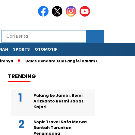
NAH
SPORTS
OTOMOTIF
a
Balas Dendam Xue Fangfei dalam Drama China The Double,
TRENDING
Pulang ke Jambi, Romi
Arizyanto Resmi Jabat
Kajari
Sopir Travel Safa Marwa
Bantah Turunkan
Penumpang