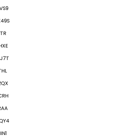
VS9
49S
STR
HXE
J7T
THL
2QX
CRH
RAA
QY4
IN1