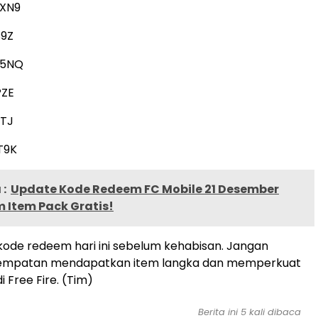
XN9
9Z
P5NQ
PZE
TJ
T9K
:
Update Kode Redeem FC Mobile 21 Desember
m Item Pack Gratis!
kode redeem hari ini sebelum kehabisan. Jangan
empatan mendapatkan item langka dan memperkuat
i Free Fire. (Tim)
Berita ini 5 kali dibaca