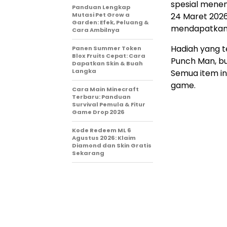
spesial menem
Panduan Lengkap
Mutasi Pet Grow a
24 Maret 2026
Garden: Efek, Peluang &
mendapatkan 
Cara Ambilnya
Hadiah yang t
Panen Summer Token
Blox Fruits Cepat: Cara
Punch Man, bu
Dapatkan Skin & Buah
Langka
Semua item i
game.
Cara Main Minecraft
Terbaru: Panduan
Survival Pemula & Fitur
Game Drop 2026
Kode Redeem ML 6
Agustus 2026: Klaim
Diamond dan Skin Gratis
Sekarang