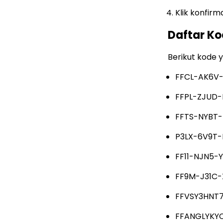
Klik konfir
Daftar Ko
Berikut kode y
FFCL-AK6V
FFPL-ZJUD-
FFTS-NYBT-
P3LX-6V9T
FF11-NJN5-
FF9M-J31C
FFVSY3HNT
FFANGLYKY