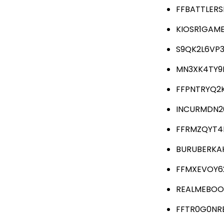
FFBATTLERS
KIOSR1GAME
S9QK2L6VP
MN3XK4TY9
FFPNTRYQ2
INCURMDN2
FFRMZQYT4
BURUBERKA
FFMXEVOY6
REALMEBOO
FFTR0G0NR