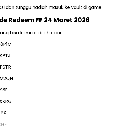
masi dan tunggu hadiah masuk ke vault di game
de Redeem FF 24 Maret 2026
ang bisa kamu coba hari ini:
-8P1M
KPTJ
PSTR
-M2QH
YS3E
-XKRG
7PX
CHF