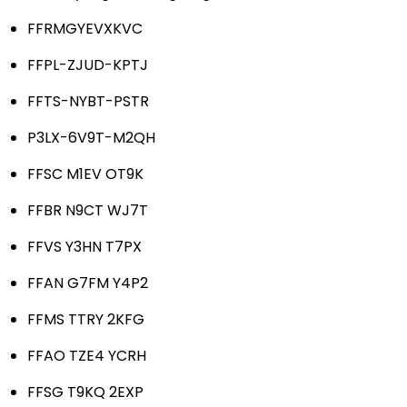
FFRMGYEVXKVC
FFPL-ZJUD-KPTJ
FFTS-NYBT-PSTR
P3LX-6V9T-M2QH
FFSC M1EV OT9K
FFBR N9CT WJ7T
FFVS Y3HN T7PX
FFAN G7FM Y4P2
FFMS TTRY 2KFG
FFAO TZE4 YCRH
FFSG T9KQ 2EXP