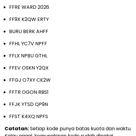
FFRE WARD 2026
FF9X K2QW ERTY
BURU BERK AHFF
FFHL YC7V NPFF
FFLX NPBU GTHL
FFEV OSKN Y2QX
FFGJ O7XY CK2W
FFTR OGON RBS1
FFJK YTSD QP9N
FFST K4XQ NPFS
Catatan:
Setiap kode punya batas kuota dan waktu.
Kalau gagal, kemungkinan kode sudah dipakai