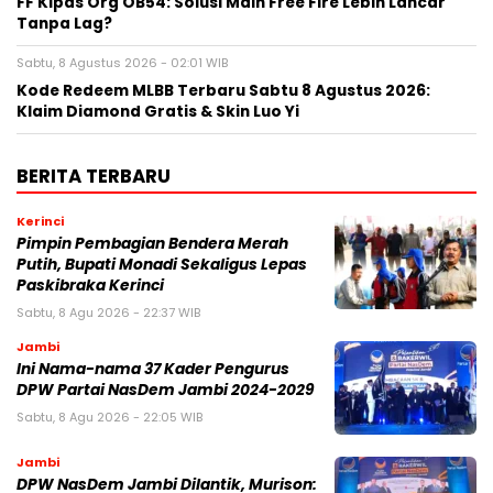
FF Kipas Org OB54: Solusi Main Free Fire Lebih Lancar
Tanpa Lag?
Sabtu, 8 Agustus 2026 - 02:01 WIB
Kode Redeem MLBB Terbaru Sabtu 8 Agustus 2026:
Klaim Diamond Gratis & Skin Luo Yi
BERITA TERBARU
Kerinci
Pimpin Pembagian Bendera Merah
Putih, Bupati Monadi Sekaligus Lepas
Paskibraka Kerinci
Sabtu, 8 Agu 2026 - 22:37 WIB
Jambi
Ini Nama-nama 37 Kader Pengurus
DPW Partai NasDem Jambi 2024-2029
Sabtu, 8 Agu 2026 - 22:05 WIB
Jambi
DPW NasDem Jambi Dilantik, Murison: