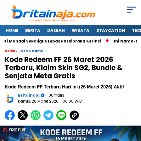
HOME
BERITA
DAERAH
WISATA
STAYCATION
TEC
Monadi Sekaligus Lepas Paskibraka Kerinci
Ini Nama-nama 
/
Home
Tech & Game
Kode Redeem FF 26 Maret 2026
Terbaru, Klaim Skin SG2, Bundle &
Senjata Meta Gratis
Kode Redeem FF Terbaru Hari Ini (26 Maret 2026) Aktif
Britainaja
- Jurnalis
Kamis, 26 Maret 2026
- 06:00 WIB