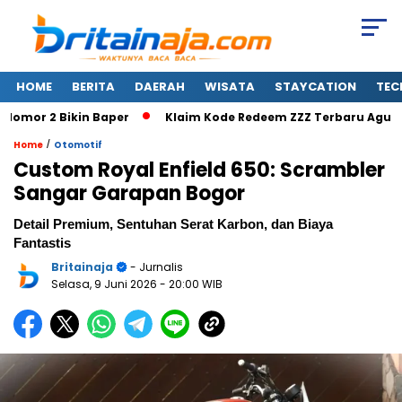
HOME
BERITA
DAERAH
WISATA
STAYCATION
TEC
mor 2 Bikin Baper
Klaim Kode Redeem ZZZ Terbaru Agustus 2
/
Home
Otomotif
Custom Royal Enfield 650: Scrambler
Sangar Garapan Bogor
Detail Premium, Sentuhan Serat Karbon, dan Biaya
Fantastis
Britainaja
- Jurnalis
Selasa, 9 Juni 2026
- 20:00 WIB