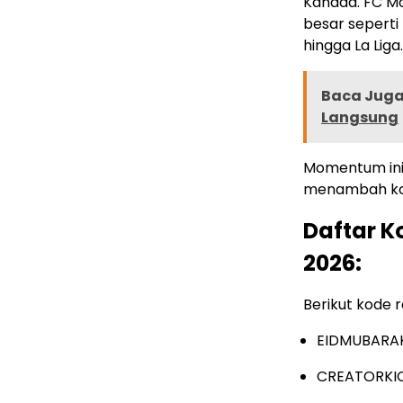
Kanada. FC Mo
besar seperti
hingga La Liga.
Baca Juga 
Langsung
Momentum ini
menambah kole
Daftar K
2026:
Berikut kode r
EIDMUBARA
CREATORKI