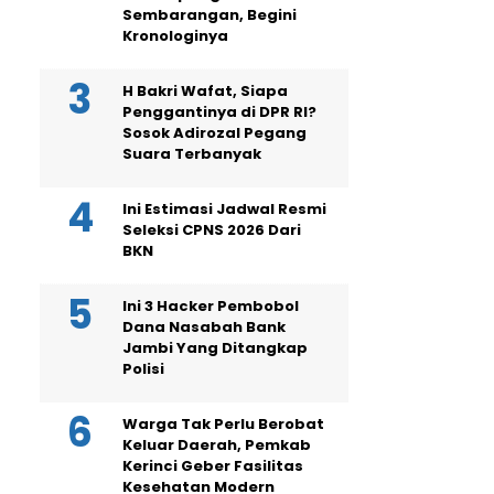
Sembarangan, Begini
Kronologinya
H Bakri Wafat, Siapa
Penggantinya di DPR RI?
Sosok Adirozal Pegang
Suara Terbanyak
Ini Estimasi Jadwal Resmi
Seleksi CPNS 2026 Dari
BKN
Ini 3 Hacker Pembobol
Dana Nasabah Bank
Jambi Yang Ditangkap
Polisi
Warga Tak Perlu Berobat
Keluar Daerah, Pemkab
Kerinci Geber Fasilitas
Kesehatan Modern