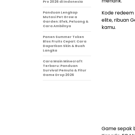
menarik.
Pro 2026 di Indonesia
Kode redeem i
Panduan Lengkap
Mutasi Pet Grow a
elite, ribuan
Garden: Efek, Peluang &
Cara Ambilnya
kamu.
Panen Summer Token
Blox Fruits Cepat: Cara
Dapatkan Skin & Buah
Langka
Cara Main Minecraft
Terbaru: Panduan
Survival Pemula & Fitur
Game Drop 2026
Game sepak bo