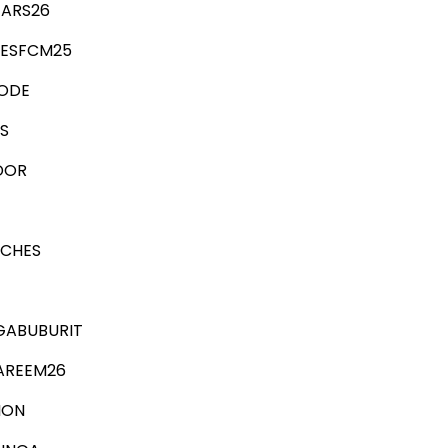
TARS26
RESFCM25
ODE
S
DOR
TCHES
GABUBURIT
AREEM26
ION