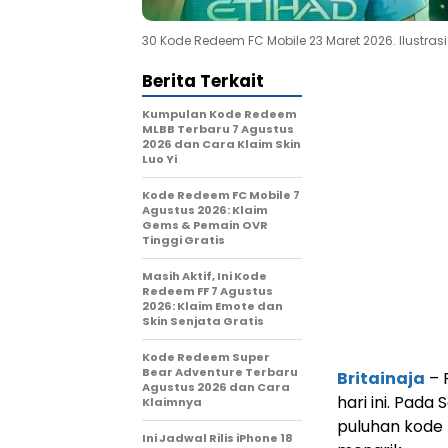
30 Kode Redeem FC Mobile 23 Maret 2026. Ilustrasi
Berita Terkait
Kumpulan Kode Redeem
MLBB Terbaru 7 Agustus
2026 dan Cara Klaim Skin
Luo Yi
Kode Redeem FC Mobile 7
Agustus 2026: Klaim
Gems & Pemain OVR
Tinggi Gratis
Masih Aktif, Ini Kode
Redeem FF 7 Agustus
2026: Klaim Emote dan
Skin Senjata Gratis
Kode Redeem Super
Bear Adventure Terbaru
Britainaja
– 
Agustus 2026 dan Cara
hari ini. Pad
Klaimnya
puluhan kode 
Ini Jadwal Rilis iPhone 18