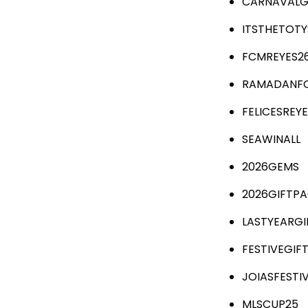
CARNAVALG
ITSTHETOTY
FCMREYES2
RAMADANF
FELICESREY
SEAWINALL
2026GEMS
2026GIFTP
LASTYEARGI
FESTIVEGIF
JOIASFESTI
MLSCUP25