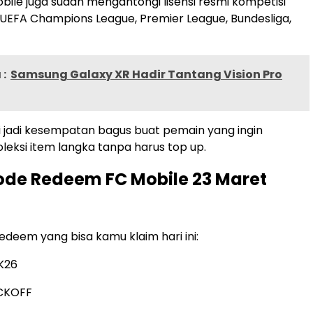
bile juga sudah mengantongi lisensi resmi kompetisi
 UEFA Champions League, Premier League, Bundesliga,
:
Samsung Galaxy XR Hadir Tantang Vision Pro
 jadi kesempatan bagus buat pemain yang ingin
ksi item langka tanpa harus top up.
ode Redeem FC Mobile 23 Maret
edeem yang bisa kamu klaim hari ini:
K26
CKOFF