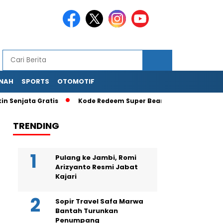
NAH
SPORTS
OTOMOTIF
ata Gratis
Kode Redeem Super Bear Adventure Terbaru Agus
TRENDING
Pulang ke Jambi, Romi
Arizyanto Resmi Jabat
Kajari
Sopir Travel Safa Marwa
Bantah Turunkan
Penumpang