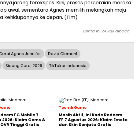
nya jarang terekspos. Kini, proses perceraian mereka
ap awal, sementara Agnes memilih melangkah maju
a kehidupannya ke depan. (Tim)
Berita ini 24 kali dibaca
Cerai Agnes Jennifer
David Clement
Sidang Cerai 2026
TikToker Indonesia
 Game
Tech & Game
deem FC Mobile 7
Masih Aktif, Ini Kode Redeem
 2026: Klaim Gems &
FF 7 Agustus 2026: Klaim Emote
OVR Tinggi Gratis
dan Skin Senjata Gratis