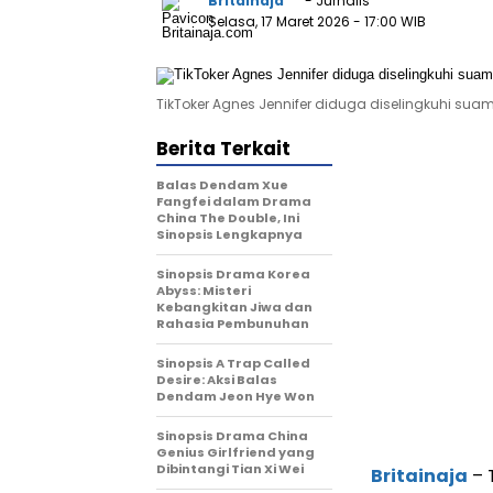
Britainaja
- Jurnalis
Selasa, 17 Maret 2026
- 17:00 WIB
TikToker Agnes Jennifer diduga diselingkuhi suami
Berita Terkait
Balas Dendam Xue
Fangfei dalam Drama
China The Double, Ini
Sinopsis Lengkapnya
Sinopsis Drama Korea
Abyss: Misteri
Kebangkitan Jiwa dan
Rahasia Pembunuhan
Sinopsis A Trap Called
Desire: Aksi Balas
Dendam Jeon Hye Won
Sinopsis Drama China
Genius Girlfriend yang
Dibintangi Tian Xi Wei
Britainaja
– 