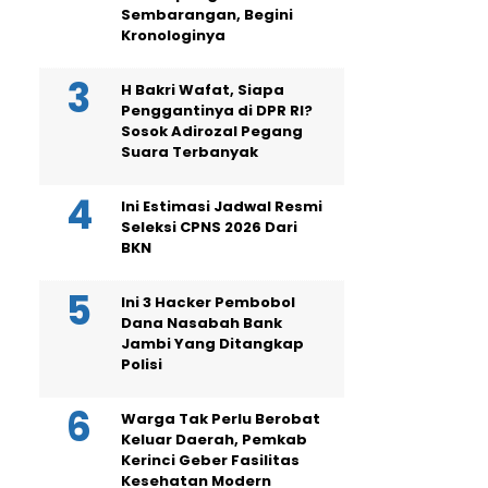
Sembarangan, Begini
Kronologinya
H Bakri Wafat, Siapa
Penggantinya di DPR RI?
Sosok Adirozal Pegang
Suara Terbanyak
Ini Estimasi Jadwal Resmi
Seleksi CPNS 2026 Dari
BKN
Ini 3 Hacker Pembobol
Dana Nasabah Bank
Jambi Yang Ditangkap
Polisi
Warga Tak Perlu Berobat
Keluar Daerah, Pemkab
Kerinci Geber Fasilitas
Kesehatan Modern