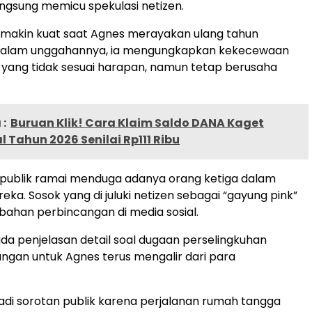
langsung memicu spekulasi netizen.
emakin kuat saat Agnes merayakan ulang tahun
. Dalam unggahannya, ia mengungkapkan kekecewaan
” yang tidak sesuai harapan, namun tetap berusaha
:
Buruan Klik! Cara Klaim Saldo DANA Kaget
l Tahun 2026 Senilai Rp111 Ribu
u, publik ramai menduga adanya orang ketiga dalam
ka. Sosok yang di juluki netizen sebagai “gayung pink”
 bahan perbincangan di media sosial.
da penjelasan detail soal dugaan perselingkuhan
ungan untuk Agnes terus mengalir dari para
jadi sorotan publik karena perjalanan rumah tangga