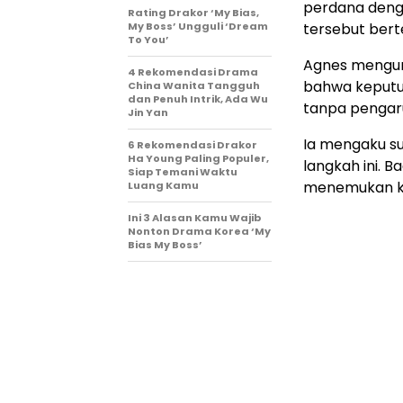
perdana den
Rating Drakor ‘My Bias,
My Boss’ Ungguli ‘Dream
tersebut bert
To You’
Agnes mengum
4 Rekomendasi Drama
bahwa keputus
China Wanita Tangguh
dan Penuh Intrik, Ada Wu
tanpa pengar
Jin Yan
Ia mengaku s
6 Rekomendasi Drakor
Ha Young Paling Populer,
langkah ini. 
Siap Temani Waktu
menemukan ke
Luang Kamu
Ini 3 Alasan Kamu Wajib
Nonton Drama Korea ‘My
Bias My Boss’