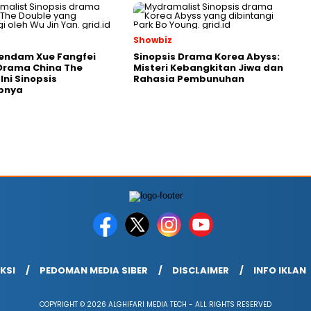
Showbiz
endam Xue Fangfei
Sinopsis Drama Korea Abyss:
Drama China The
Misteri Kebangkitan Jiwa dan
Ini Sinopsis
Rahasia Pembunuhan
pnya
KSI
PEDOMAN MEDIA SIBER
DISCLAIMER
INFO IKLAN
COPYRIGHT © 2026 ALGHIFARI MEDIA TECH - ALL RIGHTS RESERVED