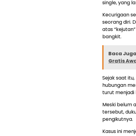
single, yang 
Kecurigaan s
seorang diri
atas “kejutan
bangkit.
Baca Juga 
Gratis Awa
Sejak saat it
hubungan mere
turut menjadi
Meski belum a
tersebut, duk
pengikutnya.
Kasus ini men