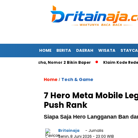
HOME
BERITA
DAERAH
WISATA
STAYCA
 Ciize Rutricha, Nomor 2 Bikin Baper
Klaim Kode Redeem ZZZ
Home
Tech & Game
/
7 Hero Meta Mobile Le
Push Rank
Siapa Saja Hero Langganan Ban dan
Britainaja
- Jurnalis
Senin, 8 Juni 2026
- 23:00 WIB