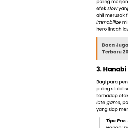
paling menje
efek
slow
yang
ahli merusak 
immobilize
mi
hero lincah la
Baca Juga 
Terbaru 2
3. Hanabi
Bagi para pen
paling stabil
terhadap efe
late game
, p
yang siap me
Tips Pro:
Hanabi b