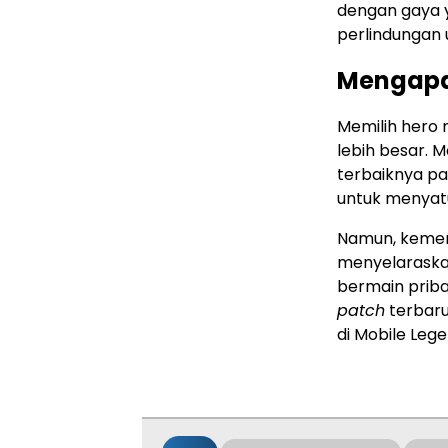
dengan gaya y
perlindungan
Mengapa
Memilih hero
lebih besar.
terbaiknya p
untuk menyatu
Namun, kemen
menyelaraskan
bermain prib
patch
terbaru
di Mobile Leg