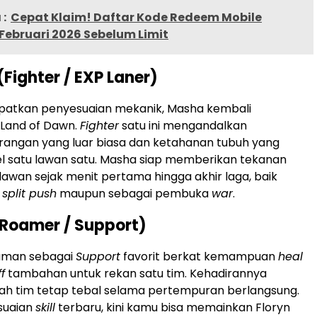
:
Cepat Klaim! Daftar Kode Redeem Mobile
Februari 2026 Sebelum Limit
(Fighter / EXP Laner)
atkan penyesuaian mekanik, Masha kembali
Land of Dawn.
Fighter
satu ini mengandalkan
rangan yang luar biasa dan ketahanan tubuh yang
el satu lawan satu. Masha siap memberikan tekanan
lawan sejak menit pertama hingga akhir laga, baik
i
split push
maupun sebagai pembuka
war
.
 (Roamer / Support)
 aman sebagai
Support
favorit berkat kemampuan
heal
f
tambahan untuk rekan satu tim. Kehadirannya
ah tim tetap tebal selama pertempuran berlangsung.
suaian
skill
terbaru, kini kamu bisa memainkan Floryn