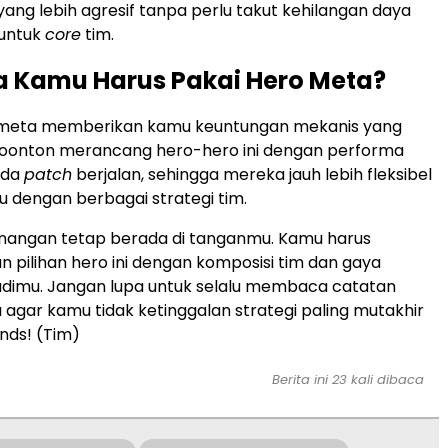
ang lebih agresif tanpa perlu takut kehilangan daya
 untuk
core
tim.
 Kamu Harus Pakai Hero Meta?
 meta memberikan kamu keuntungan mekanis yang
 Moonton merancang hero-hero ini dengan performa
ada
patch
berjalan, sehingga mereka jauh lebih fleksibel
 dengan berbagai strategi tim.
angan tetap berada di tanganmu. Kamu harus
 pilihan hero ini dengan komposisi tim dan gaya
adimu. Jangan lupa untuk selalu membaca catatan
 agar kamu tidak ketinggalan strategi paling mutakhir
ends! (Tim)
Berita ini 23 kali dibaca