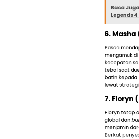
Baca Juga 
Legends 4 
6. Masha 
Pasca mendap
mengamuk di 
kecepatan se
tebal saat du
batin kepada 
lewat strateg
7. Floryn
Floryn tetap
global dan
buf
menjamin dar
Berkat penye