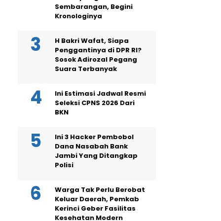
Sembarangan, Begini
Kronologinya
H Bakri Wafat, Siapa
Penggantinya di DPR RI?
Sosok Adirozal Pegang
Suara Terbanyak
Ini Estimasi Jadwal Resmi
Seleksi CPNS 2026 Dari
BKN
Ini 3 Hacker Pembobol
Dana Nasabah Bank
Jambi Yang Ditangkap
Polisi
Warga Tak Perlu Berobat
Keluar Daerah, Pemkab
Kerinci Geber Fasilitas
Kesehatan Modern