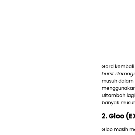
Gord kembali 
burst damag
musuh dalam s
menggunakann
Ditambah lagi
banyak musuh 
2. Gloo (E
Gloo masih m