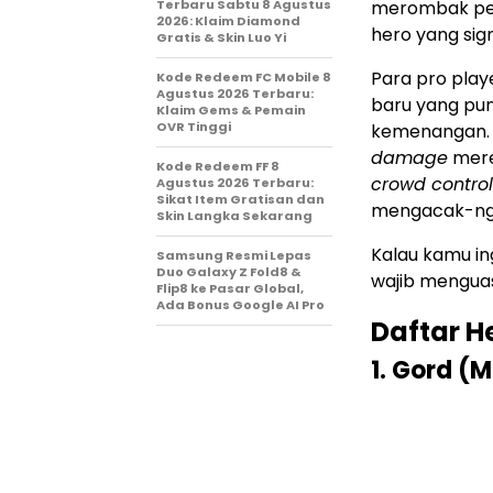
Terbaru Sabtu 8 Agustus
merombak pet
2026: Klaim Diamond
hero yang sign
Gratis & Skin Luo Yi
Para pro play
Kode Redeem FC Mobile 8
Agustus 2026 Terbaru:
baru yang pun
Klaim Gems & Pemain
OVR Tinggi
kemenangan. 
damage
merek
Kode Redeem FF 8
crowd control
Agustus 2026 Terbaru:
Sikat Item Gratisan dan
mengacak-ng
Skin Langka Sekarang
Kalau kamu in
Samsung Resmi Lepas
Duo Galaxy Z Fold8 &
wajib menguas
Flip8 ke Pasar Global,
Ada Bonus Google AI Pro
Daftar H
1. Gord (M