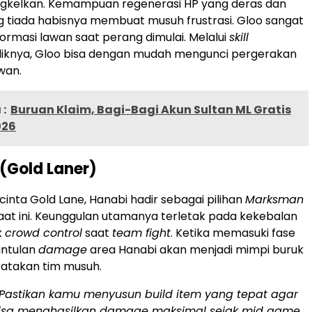
ngkelkan. Kemampuan regenerasi HP yang deras dan
 tiada habisnya membuat musuh frustrasi. Gloo sangat
formasi lawan saat perang dimulai. Melalui
skill
liknya, Gloo bisa dengan mudah mengunci pergerakan
wan.
:
Buruan Klaim, Bagi-Bagi Akun Sultan ML Gratis
026
 (Gold Laner)
cinta Gold Lane, Hanabi hadir sebagai pilihan
Marksman
 saat ini. Keunggulan utamanya terletak pada kekebalan
k
crowd control
saat
team fight
. Ketika memasuki fase
antulan
damage
area Hanabi akan menjadi mimpi buruk
ratakan tim musuh.
Pastikan kamu menyusun
build item
yang tepat agar
isa menghasilkan
damage
maksimal sejak
mid game
.