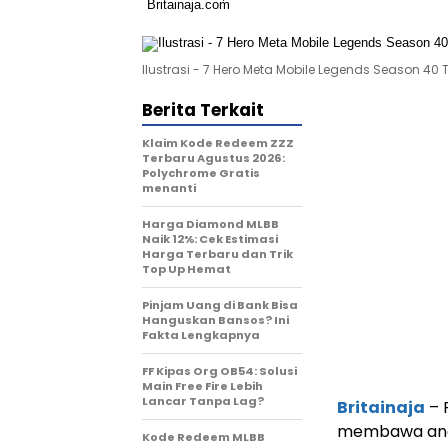
Ilustrasi - 7 Hero Meta Mobile Legends Season 40 
Berita Terkait
Klaim Kode Redeem ZZZ
Terbaru Agustus 2026:
Polychrome Gratis
menanti
Harga Diamond MLBB
Naik 12%: Cek Estimasi
Harga Terbaru dan Trik
Top Up Hemat
Pinjam Uang di Bank Bisa
Hanguskan Bansos? Ini
Fakta Lengkapnya
FF Kipas Org OB54: Solusi
Main Free Fire Lebih
Lancar Tanpa Lag?
Britainaja
– 
membawa angi
Kode Redeem MLBB