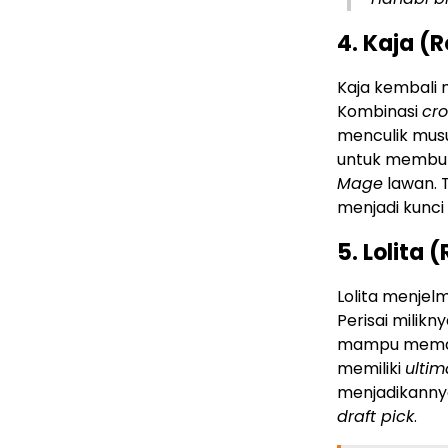
4. Kaja (
Kaja kembali
Kombinasi
cro
menculik musu
untuk membuk
Mage
lawan. 
menjadi kunci
5. Lolita
Lolita menjel
Perisai milik
mampu memantu
memiliki
ultim
menjadikanny
draft pick
.