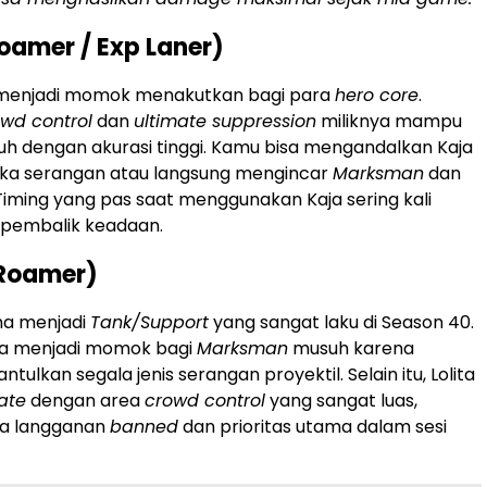
Roamer / Exp Laner)
 menjadi momok menakutkan bagi para
hero core
.
wd control
dan
ultimate suppression
miliknya mampu
h dengan akurasi tinggi. Kamu bisa mengandalkan Kaja
a serangan atau langsung mengincar
Marksman
dan
Timing yang pas saat menggunakan Kaja sering kali
 pembalik keadaan.
 (Roamer)
ma menjadi
Tank/Support
yang sangat laku di Season 40.
nya menjadi momok bagi
Marksman
musuh karena
lkan segala jenis serangan proyektil. Selain itu, Lolita
ate
dengan area
crowd control
yang sangat luas,
a langganan
banned
dan prioritas utama dalam sesi